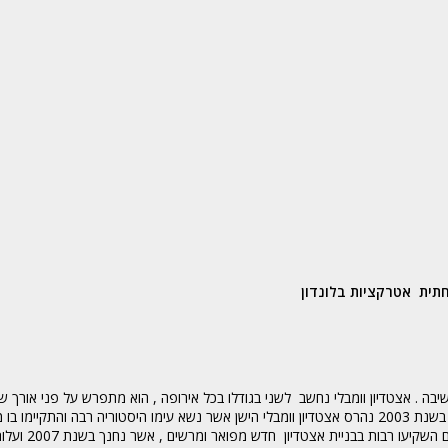
תית
אטרקציות בלונדון
. כמו כן, אצטדיון וומבלי מתפקד כאצטדיון הביתי של נבחרת אנגליה בכדורגל . בשנת 2003 נהרס אצטדיון וומבלי הישן אשר נשא עימו היסטוריה רבה והת
בות בבניית אצטדיון חדש מפואר ומרשים , אשר נחנך בשנת 2007 ועלותו נאמדה ב -