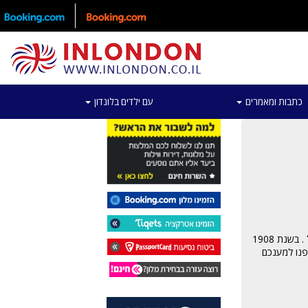
כתבות ומאמרים
עם ילדים בלונדון
בעיר לונדון ישנם אצטדיוני כדורגל רבים ומועדוני ספורט שונים . האנגליים ידועים בחיבתם הרבה לכדור ועל כן תמצאו באנגליה רשימה לא קטנה של מועדוני כדורגל . בשנת 1908
בה זו , אספנו למענכם