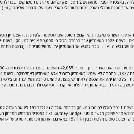
מוקמים 2 מסכי ענק עליהם מוקרנים המשחקים .
בכדי להגי
ים עד לתחנת וומבלי פארק. מתחנת וומבלי פארק צעדו על מדרחוב אולימפיק וויי (
בכדי להגיע אל האצטדיון עלו על וויקטוריה ליין (ברכבת התחתי
ית . צ'לסי הרימה את הכפפה לאחר שקבוצת פולהאם סירבה ומאז ועד היום צ'לסי ה
תמש בשירותי הרכבת התחתית ולעלות על קו הדיסטריקט ולרדת בתחנת תחנת פולהאם
אנגליה איטליה ב12 לפברואר באיצטדיון טוויקהאם, במרוץ סירות חובבים ב26 לחודש מרץ שיוזנק מגשר פוטני- ge
שהשנה יתחיל בגרינוויץ' פארק ויסתיים בפארק סיינט ג'יימס. למי שאוהב סוסים יש תצוגת סוסים מלכותית בין ה11 ל15 במאי בגני ארמון ווינדסו