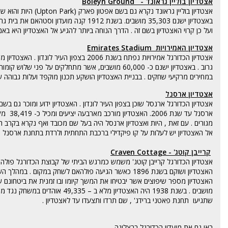
אצטדיון בוליין גראונד - Boleyn Ground
אצטדיון בוליין גראונ
באצטדיון ישנם 35,303 מושבים. בשנת 1912
ועל כן קרוי האצטדיון בשם זה .
הדרך הנוחה ביותר להגיע אל האצטדיון היא באמ
אצטדיון האמירויות Emirates Stadium
אצטדיון הכדורגל אמירויות נפתח בשנת 006
גרוב . באצטדיון ישנם כ- 60,000 מושבים, אשר מתחלק
במחירים מרקיעי שחקים . בבניית האצטדיון הושקע תכנון מוקפד ועלות גבוהה של כ – 390 מיליון לירות ס
אצטדיון ארסנל
אצטדיון הכדורגל ארנסל שוכן בצפון העיר לונדון . האצטדיון ידוע ומוכר גם בש
ארסנל עד שנת 2006. האצטדיון מורכב מארבעה יציעים ומכיל כ- 38,419
מק
מגורים . עם זאת , היות ואצטדיון ארנסל היה בעל שם מכובד ואף נקרא בקרב 
אל האצטדיון יש לעלות על קו פיקדילי ברכבת התחתית ולרדת בתחנת ארסנל .
קרייבן קוטג' - Craven Cottage
האצטדיון ושוקם בשנת 1896 כאשר הגיעה פולהאם לשחק במ
מושבים . בשנת 1938 היה האצטדיו
שתגיעו תחנת פאטני ברידג' , שם תרדו ותצעדו עד לאצטדיון .
ראו גם את
מועדון הכדורגל ברצלונה