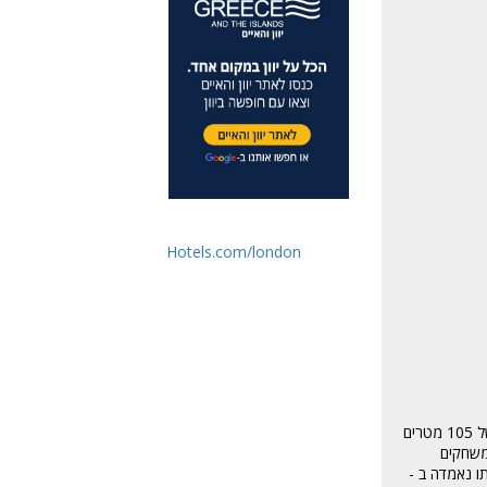
Hotels.com/london
אצטדיון הכדורגל וומבלי שוכן ברובע ברנט . באצטדיון ישנם 90,000 מקומות ישיבה . אצטדיון וומבלי נחשב לשני בגודלו בכל אירופה , הוא מתפרש על פני אורך של 105 מטרים
קיימו בו משחקים