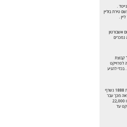
יונייטד .
גם בשם טירת בוליין
ין .
ם בשם אשבורטון
יה נמכרים
ל קבוצת
ה לפרוייקט
 בכדי להגיע
אצטדיון הכדורגל קרייבן קוטג' משמש כמרגש הביתי של קבוצת הכדורגל פולהאם . האצטדיון נבנה בשנת 1780 על ידי הברון קרייבן ומאז עבר גלגולים רבים . בשנת 1888 נשרף
תוצאה מכך עבר
האצטדיון מספר שיפוצים אשר יבטיחו את המשך קיומו ובו זמנית את ביטחונם של הצופים .בשנת 2003 החל השיפוץ האחרון ונמשך עד שנת 2004 וכעת שוכנים בו 22,000
טריקט עד