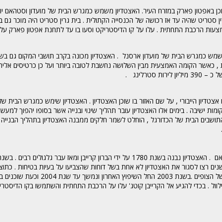
ד נקרא גם בשם אפטון פארק (Upton Park) היות והוא שוכן באפטון פארק במזרח העיר. האצטדיון משמש כמגרש הבית של מועדון וסטהאם 
 קנה מועדון וסטהאם את בית גרין סטריט שהיה עד אז רכושה של הכנסייה הקתולית . בית גרין סטריט היה מוכר 
צעות הרכבת התחתית . עלו על קו הדיסטריקט וסעו בו עד לתחנת אפטון פארק על לי
2 בצפון העיר לונדון . האצטדיון משמש כמגרש הבית של מועדון ארסנל . האצטדיון מכונה בקרב תושבי המקום ג
ים על פני שלוש קומות , כאשר הקומה האמצעית מבין השלושה נחשבת לטובה ביותר ועל כן כרטיסים אל
טרלינג .
ם אצטדיון הייבורי , על שם האזור בו שוכן האצטדיון . האצטדיון שימש כמגרש הבית ש
ומות ישיבה
.
בימים אלו האצטדיון עובר תהליך שינוי ובנייה אשר בסופו יהפוך למעש
התושבים הבית של הכדורגל , הוחלט לשמר חלקים ממבנה האצטדיון בתהליך הבנייה .
קום . במהלך השנים רצו לסגור את האצטדיון לא אחת בשל דוחות שהצביעו על בעיות בטיחות . כ
ן מלא ב – 49,335 אוהדים במשחק נגד מילוול . בכדי להגיע אל הקרייבן קוטג' עלו על הרכבת התחתית והשתמשו בקו הדיס