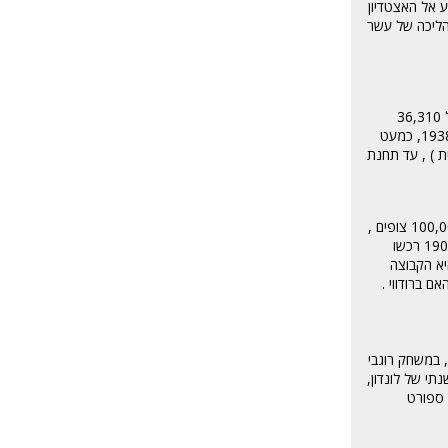
ע אל האצטדיון
 הליכה של עשר
אצטדיון הכדורגל וייט הארט ליין ממוקם בשכונת טוטנהאם אשר שוכנת ברובע הארינגיי ומשמש כאצטדיון של קבוצת טוטנהאם הוטספר הלונדונית . האצטדיון מכיל 36,310
מקומות ישיבה. בשנת 1899 צפו במשחקים שהתקיימו באצטדיון כ – 5000 צופים , בשנת 1923 האצטדיון עבר הרחבה והכיל כ- 50,000 צופים למשחק , בשנת 1938, כמעט
ת ) , עד תחנת
אצטדיון כדורגל זה משמש כמגרש הבית של צ'לסי . האצטדיון שוכן ברובע האמרסמית' ופולהאם בעיר לונדון , ומכיל 42,055 מושבים . בעבר הכיל האצטדיון כ- 100,000 צופים ,
אך עבר עם השנים עיצוב מחדש ומספר המקומות צומצם . האצטדיון הוקם בשנת 1877, ובתחילה לא שימש כאצטדיון כדורגל אלא כאצטדיון לאתלטיקה . בשנת 1904 רכשו
יא הקבוצה
 ברודווי .
London Sport Tip- וחוץ מכדורגל העיר לונדון מציעה אינסוף ארועי ספורט, בשנת 2011 תוכלו להינות ממשחק כדורסל אנגליה ניו זילנד ב19 לינואר בארנה 02, במשחק רוגבי
putney Brid, ב17 באפריל מתרחש המרתון השנתי של לונדון,
ר. למידע על ארועי ספורט