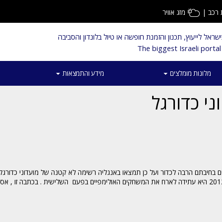
רכב
|
מזג אוויר
ראל לייעוץ, תכנון והזמנת חופשה או טיול בלונדון והסביבה
The biggest Israeli port
מלונות מומלצים
מידע והתמצאות
י כדורגל
ובשנת 1948 אירחה לונדון את המשחקים האולימפיים , ועל פי התכנון בשנת 2012 היא עתידה לארח את המשחקים האולימפיים בפעם השלישית . בכת