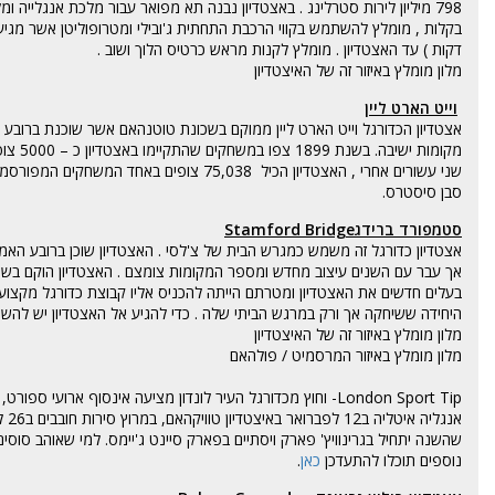
798 מיליון
לירות סטרלינג . באצטדיון נבנה תא מפואר עבור מלכת אנגלייה ומלוויה . באצטדיון וומבלי מ
בקלות , מומלץ להשתמש בקווי הרכבת התחתית ג'ובילי ומטרופוליטן אשר מגיע
דקות ) עד האצטדיון . מומלץ לקנות מראש כרטיס הלוך ושוב .
מלון מומלץ באיזור זה של האיצטדיון
וייט הארט ליין
שני עשורים אחרי , האצטדיון הכיל 75,038 צופים באחד המשחקים המפורסמים של גביע ה- FA .
סבן סיסטרס.
סטמפורד ברידגStamford Bridge
בעלים חדשים את האצטדיון ומטרתם הייתה להכניס אליו קבוצת כדורגל מקצוע
היחידה ששיחקה אך ורק במרגש הביתי שלה .
כדי להגיע אל האצטדיון יש להש
מלון מומלץ באיזור זה של האיצטדיון
מלון מומלץ באיזור המרסמיט / פולהאם
נוספים תוכלו להתעדכן
כאן
.