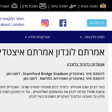
הזמנת מונית
|
הזמנת טיסה
|
הזמנת מלון
|
השכרת 
האתר המקצועי ביש
כל המידע
al about London
הזמינו מלון ועוד..
אטרקציות ומידע
אמרתם לונדון אמרתם איצטדיונ
אצטדיוני כדורגל בלונדון
להזמנת סיור באיצטדיון Stamford Bridge Stadium
:
לחצו כאן
להזמנת סיור באיצטדיון האמירויות החדשות
:
לחצו כאן
מידע על מועדוני הכדורגל העיקריים השוכנים בעיר לונדון .