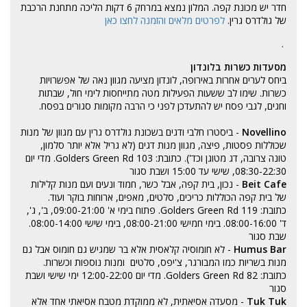
חדר יש מכונת קפה. המלון נמצא במרחק 6 דקות הליכה מתחנת הרכבת
של גולדרס גרין.
לפרטים מלאים והזמנה לחצו כאן
.
מסעדות כשרות בלונדון
ביחס לערים אחרות באירופה, לונדון מציעה מגוון נאה של אפשרויות
כשרות. שימו לב ששעות הפעילות מטה מתייחסות לימי חול, שבתות
וחגים, לגבי פסח יש להתעדכן לפני כי הרבה מקומות סגורים בפסח.
Novellino
- ביסטרו חלבי ודגים בשכונת גולדרס גרין עם מגוון של מנות
שכוללות פסטות, פיצה, מגוון מנות דגים (לא גריל אלא יותר סלמון,
טונה צרובה, דג מטוגן וכד'). כתובת: 103 Golders Green Rd. מדי יום
08:30-22:30, שישי עד 15:00 ושבת סגור
Beit Cafe
- נכון, בית קפה, אבל כשר, חמוד ונעים ועם מנות קלילות
של בית קפה הכוללות כריכים, סלטים, מאפים, ארוחות בוקר ועוד.
כתובת: 119 Golders Green Rd. פתוח בימי א' 09:00-21:00, ב', ג',
ד' 08:00-16:00. בימי חמישי 08:00-21:00, בימי שישי 08:00-14:00.
שבת סגור
Humus Bar
- לא חומוסיה קלאסית אלא בר שמגיש גם חומוס אבל גם
מנות בשריות כמו המבורגר, צ'יפס, סלטים ומנות נוספות וכשרות.
כתובת: 82 Golders Green Rd. מדי יום 12:00-22:00 ימי שישי ושבת
סגור
Tuk Tuk
- מסעדה אסיאתית, לא ממוקדת מטבח אסיאתי אחד אלא