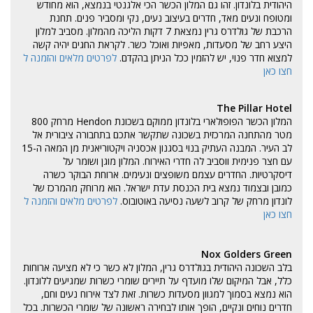
היהודית בלונדון. זהו גם המלון הכשר הכי אלגנטי בנמצא, הוא מחודש
ומטופח ונעים מאד, חדרים בעיצוב נעים, נקי ומסביר פנים. תחנת
הרכבת של גולדרס גרין נמצאת 7 דקות הליכה מהמלון. מסביב למלון
היצע רחב של מסעדות, מאפיות ואוכל כשר. לקראת החגים יהיה קשה
למצוא חדר פנוי, יש להזמין ככל הניתן בהקדם.
לפרטים מלאים והזמנה ל
חצו כאן
The Pillar Hotel
המלון הכשר הפופולארי בלונדון ממוקם בשכונת Hendon מרחק 800
מטר מהתחנה המרכזית בשכונה שתקשר אתכם בתחבורה ציבורית אל
לב העיר. המבנה העתיק בנוי בסגנון אכסניה ויקטוריאנית מן המאה ה-15
עם חצר פנימית ווסביב לה חדרי האירוח. המלון מוגן ושומר על
דיסקרטיות. החדרים עצמם משופצים ונעימים. ארוחת הבוקר כשרה
כמובן ובצמוד נמצא בית הכנסת עדת ישראל. הוא מרוחק מהמרכז של
לונדון מרחק של קרוב לשעה נסיעה באוטובוס.
לפרטים מלאים והזמנה ל
חצו כאן
Nox Golders Green
בלב השכונה היהודית בגולדרס גרין, המלון לא כשר כי לא מציעה ארוחות
כלל, אבל המיקום שלו מועדף על תיירים שומרי כשרות שמגיעים ללונדון.
הוא נמצא בסמוך למגוון מסעדות כשרות. זאת לצד אירוח נעים וחם,
חדרים נוחים ונקיים, הופך אותו לבחירה ראשונה של שומרי הכשרות. בכל