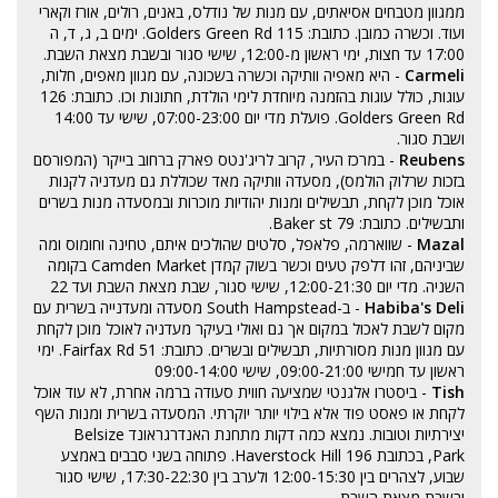
ממגוון מטבחים אסיאתים, עם מנות של נודלס, באנים, רולים, אורז וקארי
ועוד. וכשרה כמובן. כתובת: 115 Golders Green Rd. ימים ב, ג, ד, ה
17:00 עד חצות, ימי ראשון מ-12:00, שישי סגור ובשבת מצאת השבת.
Carmeli
- היא מאפיה וותיקה וכשרה בשכונה, עם מגוון מאפים, חלות,
עוגות, כולל עוגות בהזמנה מיוחדת לימי הולדת, חתונות וכו. כתובת: 126
Golders Green Rd. פועלת מדי יום 07:00-23:00, שישי עד 14:00
ושבת סגור.
Reubens
- במרכז העיר, קרוב לריג'נטס פארק ברחוב בייקר (המפורסם
בזכות שרלוק הולמס), מסעדה וותיקה מאד שכוללת גם מעדניה לקנות
אוכל מוכן לקחת, תבשילים ומנות יהודיות מוכרות ובמסעדה מנות בשרים
ותבשילים. כתובת: 79 Baker st.
Mazal
- שווארמה, פלאפל, סלטים שהולכים איתם, טחינה וחומוס ומה
שביניהם, זהו דלפק טעים וכשר בשוק קמדן Camden Market בקומה
השניה. מדי יום 12:00-21:30, שישי סגור, שבת מצאת השבת ועד 22
Habiba's Deli
- ב-South Hampstead מסעדה ומעדנייה בשרית עם
מקום לשבת לאכול במקום אך גם ואולי בעיקר מעדניה לאוכל מוכן לקחת
עם מגוון מנות מסורתיות, תבשילים ובשרים. כתובת: 51 Fairfax Rd. ימי
ראשון עד חמישי 09:00-21:00, שישי 09:00-14:00
Tish
- ביסטרו אלגנטי שמציעה חווית סעודה ברמה אחרת, לא עוד אוכל
לקחת או פאסט פוד אלא בילוי יותר יוקרתי. המסעדה בשרית ומנות השף
יצירתיות וטובות. נמצא כמה דקות מתחנת האנדרגראונד Belsize
Park, בכתובת 196 Haverstock Hill. פתוחה בשני סבבים באמצע
שבוע, לצהרים בין 12:00-15:30 ולערב בין 17:30-22:30, שישי סגור
ובשבת מצאת השבת.