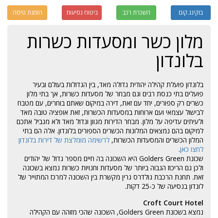
בוקינג.קום
השכרת רכב
ביטוח נסיעות
הזמנת טיסה
מלון כשר ומסעדות כשרות
בלונדון
בלונדון פועלת קהילה יהודית גדולה מאד, בין הגדולות בעולם ובעיר
פועלים בתי כנסת רבים וגם מבחר של מסעדות כשרות, אך בתי מלון
כשרים רק ספורים, יחד עם זאת, דירה במיקום שאתם בוחרים, עם מטבח
לבישול עצמאי ועם ארוחות במסעדות הכשרות, זאת אופציה טובה מאד
ולעיתים עדיפה על מלון. מבחר הדירות מגוון וגדול מאד ולא מגביל אתכם
למיקום בהם נמצאים המלונות הכשרים הספורים בלונדון. אלה הם בתי
המלון הכשרים והמסעדות הכשרות,
לרשימה מומלצת של דירות בלונדון
לחצו כאן
.
שכונת Golders Green היא השכונה בה חיים מספר גדול של יהודים
ולכן גם הריכוז הגבוה ביותר של מסעדות וחנויות כשרות נמצא בשכונה
זאת. תחנת הרכבת גולדרס גרין מקשרת בין השכונה למרכז המתוייר של
לונדון בנסיעה של כ-25 דקות.
Croft Court Hotel
נמצא בשכונת Golders Green, השכונה שהכי מזוהה עם הקהילה