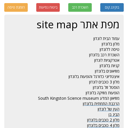
בוקינג.קום
השכרת רכב
ביטוח נסיעות
הזמנת טיסה
מפת אתר site map
עמוד הבית לונדון
מלון בלונדון
טיסה ללונדון
השכרת רכב בלונדון
אטרקציות לונדון
קניות בלונדון
מוזיאונים בלונדון
איצטדיוני כדורגל והופעות בלונדון
מלון 3 כוכבים לונדון
הוסטל זול בלונדון
הופעות מוזיקה בלונדון
מוזיאון המדע South Kingston Science museum
הרכבת התחתית בלונדון
העין של לונדון
הביג בן
מלון 2 כוכבים בלונדון
מלון 4 כוכבים בלונדון