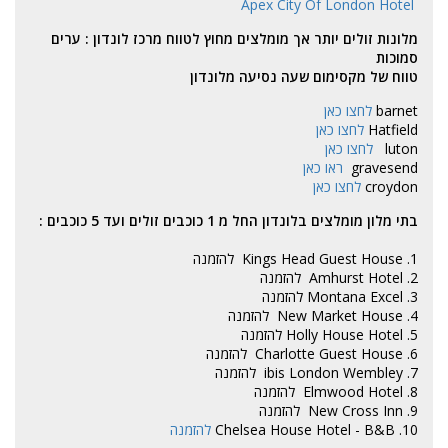
Apex City Of London Hotel
מלונות זולים יותר אך מומלצים מחוץ לטווח מרכז לונדון : ערים
סמוכות
טווח של מקסימום שעה נסיעה מלונדון
barnet
לחצו כאן
Hatfield
לחצו כאן
luton
לחצו כאן
gravesend
ראו כאן
croydon
לחצו כאן
בתי מלון מומלצים בלונדון החל מ 1 כוכבים זולים ועד 5 כוכבים :
1.
Kings Head Guest House
להזמנה
2.
Amhurst Hotel
להזמנה
3.
Montana Excel
להזמנה
4.
New Market House
להזמנה
5.
Holly House Hotel
להזמנה
6.
Charlotte Guest House
להזמנה
7.
ibis London Wembley
להזמנה
8.
Elmwood Hotel
להזמנה
9.
New Cross Inn
להזמנה
10.
Chelsea House Hotel - B&B
להזמנה