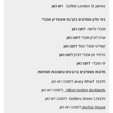
Sofitel London St James
ראו כאן
בתי מלון מומלצים בקרבת איצטדיון וומבלי
וומבלי פלאזה
לחצו כאן
אביס לונדון וומבלי
לחצו כאן
קואליטי וומבלי הוטל
לחצו כאן
פרמייר אין וומבלי לונדון
לחצו כאן
יורו וומבלי
לחצו כאן
מלונות מומולצים ברובעים ובשכונות מסוימות:
מלונות anary Wharf
להזמנה ראו כאן.
Hilton london docklands
להזמנה ראו כאן.
מלונות ב Golders Green
להזמ
נה ראו כאן.
Anchor House
להזמנה ראו כאן.