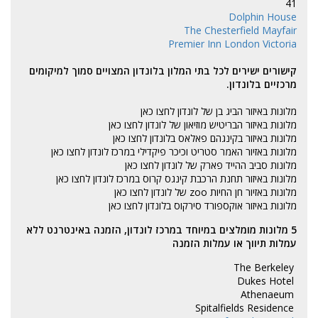
41
Dolphin House
The Chesterfield Mayfair
Premier Inn London Victoria
קישורים ישירים לכל בתי המלון בלונדון המצויים סמוך למיקומים
מרכזיים בלונדון.
מלונות באיזור הביג בן של לונדון
לחצו כאן
מלונות באיזור הבריטיש מוזיאון של לונדון
לחצו כאן
מלונות באיזור בקינגהם פאלאס בלונדון
לחצו כאן
מלונות באזיור האמר סטריט וכיכר פיקדילי במרכז לונדון
לחצו כאן
מלונות סביב ההייד פארק של לונדון
לחצו כאן
מלונות באיזור תחנת הרכבת קינגס קרוס במרכז לונדון
לחצו כאן
מלונות באזיור חן החיות zoo של לונדון
לחצו כאן
מלונות באיזור אוקספורד סירקוס בלונדון
לחצו כאן
5 מלונות מומלצים במיוחד במרכז לונדון, הזמנה באינטרנט ללא
עמלות תיווך או עמלות הזמנה
The Berkeley
Dukes Hotel
Athenaeum
Spitalfields Residence