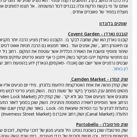
בית כלבו זה נחשב בקרב התושבים לקצת עממי . הוא מציע שפע של מוצרים החל
אותם על פי בקשת הלקוח וכלה בבגדים לכול המשפחה . אל תצפו למותגים או מעצ
מוצלח במחיר של פאונדים אחדים .
שווקים בלונדון
קובנט גארדן - Covent Garden
קובנט גארדן הוא שוק שחובה לבקר בו . הקובנט גארדן מציע הרבה יותר מקניות
ובו תיאטרון רחוב , שוק אמנים ועוד . באזור תמצאו גם הרבה חנויות אאוט לטים
שימור ומוסיף ומשבח את האווירה הכללית אשר עוטפת את המקום . רחוב ניל שווה
גם מחפשי עתיקות ייהנו מביקור בשוק וייתכן כי אף ימצאו פריטים עתיקים ומ
שבטים גרמניים אשר ישבו שם (אנגלו -סאקסים).הגארדן ידוע בהופעות רחוב ש
לון באיזור
.
שוק קמדן - Camden Market
שוק קמדן מהווה את אחת האטרקציות הידועות בלונדון . מידי יום מגיעים אליו
מהווים מתחם ענק המצריך ביקור של שעות רבות . השוק מציע פריטי לבוש מ
הרחוב אשר מוסיפים לאווירה התוססת והחגיגית. השוק שוכן בסמוך לאזור הת
התעלה (Canal Market) ושוק רחוב אינברנס (
Inverness Street Market
) .
שוק פורטובלו - Portobello
שוק פורטובלו שוכן בשכונת נוטינג היל ומציע מגוון של דוכני עתיקות, דוכנים של
תכשיטים ובגדים . ובה חנויות ודוכנים של בגדי מעצבים . בימי שבת השוק עוטה או