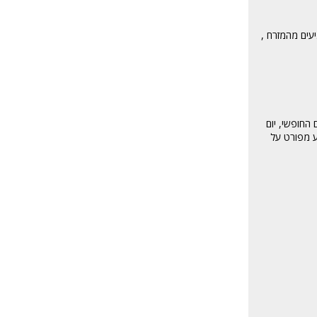
יעים מהמזרח ,
חנויות פעילות גם ביום החופשי, יום
4 תחנות של הרכבת התחתית: Marble Arch, Bond St, Oxford Circus, וTottenham court. למידע מפורט על