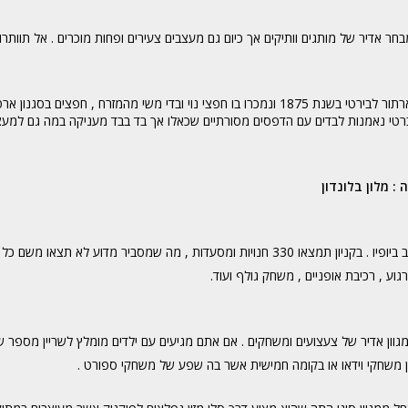
חר אדיר של מותגים וותיקים אך כיום גם מעצבים צעירים ופחות מוכרים . אל תוותרו 
הכולבו הוותיק ליברטי שב בשנים האחרונות מחדש לאופנה . את הכולבו הקים ארתור לבירטי בשנת 1875 ונמכרו בו חפצי נוי ובדי משי מהמזרח , חפ
יברטי נאמנות לבדים עם הדפסים מסורתיים שכאלו אך בד בבד מעניקה במה גם למעצב
מלון בלונדון
קניון אדיר מימדים אשר משתרע על פני 140,000 מ"ר וממנו נשקף נוף מרהיב ביופיו . בקניון תמצאו 330 חנויות ומסעדות , מה שמסביר מדוע לא
גוע , רכיבת אופניים , משחק גולף ועוד.
מגוון אדיר של צעצועים ומשחקים . אם אתם מגיעים עם ילדים מומלץ לשריין מספר ש
וון משחקי וידאו או בקומה חמישית אשר בה שפע של משחקי ספורט .