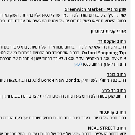
שוק גריניץ - Greenwich Market
שוק גריניץ' שוכן בדרום מזרח לונדון , אך שווה לנסוע אליו במיוחד . השוק מק
בסופי השבוע תמצאו בשוק גם דוכנים של אמנים המציעים את עבודת ידם . בימ
אזורי קניות בלונדון
רחוב אוקספורד
רחוב הקניות הראשי של לונדון . ברחוב מגוון אדיר של חנויות , בתי כלבו רבים וח
Oxford Shopping Tip:
החנויות לארוך הרחוב כנסו
לכאן
.
רחוב בונד
רחוב בונד מחולק לשני חלקים: New Bond ו-Old Bond. ברחוב תמצאו חנויות יוקרה לצד חנויות עממיות יותר .
רחוב רדצ'רץ'
הרחוב שוכן במזרח לונדון ומציע חנויות רהיטים וגלריות לצד ברים חביבים ומגוון ח
רחו
ב קווינסוויי
רחוב חביב של קניות . בעבר היו בו יותר חנויות בוטיק מיוחדות אך כעת המרכז הע
רחוב NEAL STREET
ידוע כרחוב הנעליים . ברחוב שפע של אדיר של חנויות נעליים , החל מחנויות יוקרה