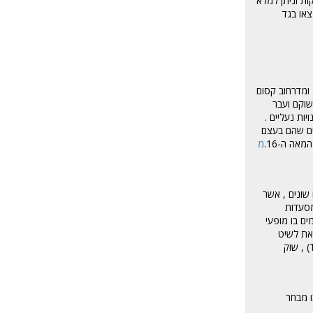
ות וניתן למלא
צאו בגד
 ומדרחוב קסום
שוקם ועבר
ות נעליים .
נים שהם בעצם
אה ה-16.
מ
שונים , אשר
מסעדות
הו ומתקיימים בו מופעי
את לשיט
בתעלות לונדון על גבי הסירות שיוצאות מה- Lock . באזור שוק קמדן ישנם שווקים נוספים אשר שווים ביקור : שוק האורוות העתיק (The Stables Antique Market) , שוק
ו מבחר