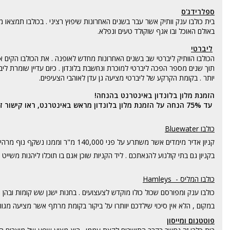
ספלרידג'ס
בית כולבו ענק וותיק אשר עבר בשנים האחרונות שיפוץ רציני . בכולבו תמצאו מב
באולם האוכל ובו אגף שוקולד טעים ונפלא.
ליברטי
תוך שנים מספר הפכה ליברטי למוכרת ונחשבת בלונדון . כיום עדיין שומרת ל
יותר . בקומת הקרקע של ליברטי מציעה גן עדן לאוהבי הצעיפים.
הזמנת מלון בלונדון באינטרנט בהנחה!
עד 75% הנחה על הזמנת מלון בלונדון מראש באינטרנט, ראו קישור זה :
כולבו Bluewater
בקניון גם בתי קולנוע להנאתכם . ליד הקניות שוכן אגם בו תוכלו ליהנות משייט ר
כולבו המליס - Hamleys
כולבו ענק ומפורסם שכול כולו מוקדש לצעצועים . בחנות ישנן שש קומות ובהן 
במקום , הלא אין סיכוי שילדכם יוותרו על ביקור בקומת מרתף אשר מציעה מג
פוטטנום ומייסון