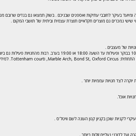
ורה ומיועד בעיקר לחובבי עתיקות ואספנים שבניכם . בשוק תמצאו גם בגדים שרובם מג
י שישי נמכרים גם מוצרים חקלאיים תוצרת עצמית וביתית של תושבי המקום .
נויות של מעצבים .
ברחוב אוקספורד רוב החנויות נפתחות בשעה 10:00 בבוקר ופעילות עד השעה 18:00 או 19:00 בערב. רבות מה
א משעה 12:00 בצהריים ועד ל18:00. לאורך הרחוב ישנן 
נויות אוכל
.
יקרי לקניות שוכן בקניון קטן העונה לשם וויטל'ס .
 ועד לדוכני נעליים זולות ביותר .