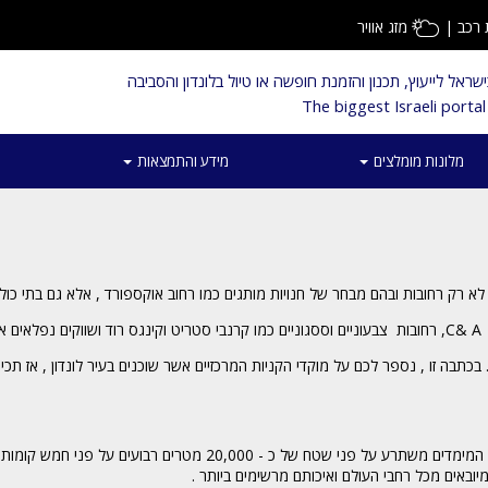
רכב
|
מזג אוויר
ראל לייעוץ, תכנון והזמנת חופשה או טיול בלונדון והסביבה
The biggest Israeli port
מלונות מומלצים
מידע והתמצאות
 לא רק רחובות ובהם מבחר של חנויות מותגים כמו רחוב אוקספורד , אלא גם בתי כול
ביותר מהרודס המפואר והיקר ועד לבתי כולבו עממיים יותר כמו ספלרידג'ס או C& A, רחובות צבעוניים וססגוניים כמו קרנבי סטריט וקינגס רוד ושווק
בכתבה זו , נספר לכם על מוקדי הקניות המרכזיים אשר שוכנים בעיר לונדון , אז תכי
 המימדים משתרע על פני שטח של כ - 20,000
מטרים
רבועים על פני חמש קומות .
המיובאים מכל רחבי העולם ואיכותם מרשימים ביותר .