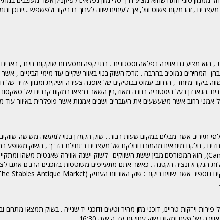
 ממגוון סוגי התה שהוא מציע דרך סלי מזון נפלאים לפיקניק אשר מעוצבים במתיק
בים , זהו מקום פשוט וזול, אך לעיתים שווה לערוך בו ביקור ולפשפש ...ייתכן ותמ
 , הוא מציע גם אווירה נפלאה וססגונית , בתי קפה ומסעדות שוקקות חיים , בארים
 בהן המחירים נמוכים בהרבה . מרכז השוק בנוי באזור שקיים עוד מימי הביניים , אשר 
 ביקור מיוחד , הרחוב עמוס בבוטיקים של אופנה צעירה ושיקית ומגוון אדיר של חנוי
יוחדים .הגארדן בעל היסטוריה רחבה מאוד,בין השאר נמצאו במקום קברים של סאקסו
ל אמני רחוב אשר משעשעים את העוברים ושבים אמנות אשר פופלרית באיזור עוד מהמ
 אלפי תיירים אשר מבלים במקום שעות רבות . שוק הקמדן בנוי למעשה משישה שווקים 
יוחדים , חלקם מיובאים מהמזרח וחלקם של מעצבים בתחילת הדרך , השוק משופע ב
ומזנונים אשר מציעים אוכל טוב ולא יקר . שוק קמדן לוק (Camden Lock Market), הוא המפורסם מבין ששת השווקים . לשוק ישנה אווירה שאנטית מש
עלות הנקרא ונציה הקטנה . כאשר אתם מתעייפים משוטטות בדוכנים הרבים אתם לצ
 פירות וירקות טריים, דוכני מזון מהיר וטעים ודוכני יד שנייה . בשוק תמצאו מתחם וב
וירה של פעם ומקיים שוק עתיקות עד השעה 16:30.