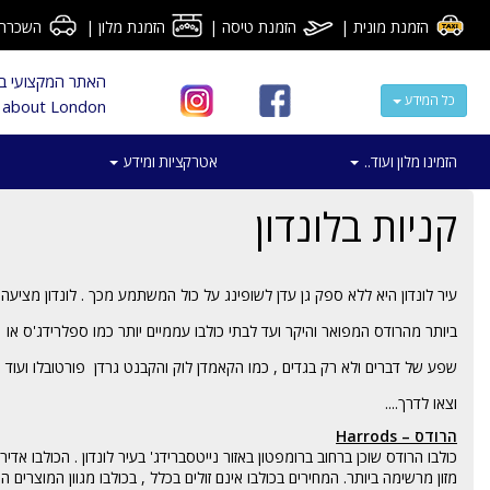
הזמנת מונית
|
הזמנת טיסה
|
הזמנת מלון
|
השכרת 
האתר המקצועי ביש
כל המידע
al about London
הזמינו מלון ועוד..
אטרקציות ומידע
קניות בלונדון
עיר לונדון היא ללא ספק גן עדן לשופינג על כול המשתמע מכך . לונדון מציעה
שפע של דברים ולא רק בגדים , כמו הקאמדן לוק והקבנט גרדן פורטובלו ועוד . 
וצאו לדרך....
הרודס – Harrods
כולבו הרודס שוכן ברחוב ברומפטון באזור
נייטסברידג'
בעיר לונדון . הכולבו אדיר
מזון מרשימה ביותר. המחירים בכולבו אינם זולים בכלל , בכולבו מגוון המוצרים 