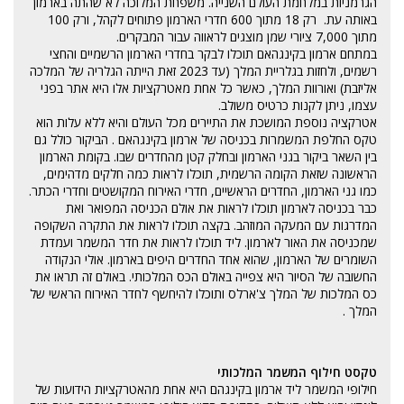
הגרמניות במלחמת העולם השנייה. משפחת המלוכה לא שהתה בארמון
באותה עת. רק 18 מתוך 600 חדרי הארמון פתוחים לקהל, ורק 100
מתוך 7,000 ציורי שמן מוצגים לראווה עבור המבקרים.
במתחם ארמון בקינגהאם תוכלו לבקר בחדרי הארמון הרשמיים והחצי
רשמים, ולחזות בגלריית המלך (עד 2023 זאת הייתה הגלריה של המלכה
אליזבת) ואורוות המלך, כאשר כל אחת מאטרקציות אלו היא אתר בפני
עצמו, ניתן לקנות כרטיס משולב.
אטרקציה נוספת המושכת את התיירים מכל העולם והיא ללא עלות הוא
טקס החלפת המשמרות בכניסה של ארמון בקינגהאם . הביקור כולל גם
בין השאר ביקור בגני הארמון ובחלק קטן מהחדרים שבו. בקומת הארמון
הראשונה שזאת הקומה הרשמית, תוכלו לראות כמה חלקים מדהימים,
כמו גני הארמון, החדרים הראשיים, חדרי האירוח המקושטים וחדרי הכתר.
כבר בכניסה לארמון תוכלו לראות את אולם הכניסה המפואר ואת
המדרגות עם המעקה המוזהב. בקצה תוכלו לראות את התקרה השקופה
שמכניסה את האור לארמון. ליד תוכלו לראות את חדר המשמר ועמדת
השומרים של הארמון, שהוא אחד החדרים היפים בארמון. אולי הנקודה
החשובה של הסיור היא צפייה באולם הכס המלכותי. באולם זה תראו את
כס המלכות של המלך צ'ארלס ותוכלו להיחשף לחדר האירוח הראשי של
המלך .
טקסט חילוף המשמר המלכותי
חילופי המשמר ליד ארמון בקינגהם היא אחת מהאטרקציות הידועות של