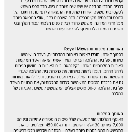
וקנאלטו וכמה מהרהיטים האנגליים והצרפתיים המשובחים בעולם.
לרבים מחדרי המדינה יש שימושים מיוחדים כיום. חדר הכס משמש
לטקסי בית משפט ואירוח רשמי, והיה התפאורה לתמונות החתונה של
הדוכס והדוכסית מקיימברידג'. חדר האורחים הלבן, אולי המפואר ביותר
מכל חדרי המדינה, משמש כחדר קבלת פנים מלכותי עבור המלך ובני
משפחת המלוכה להתאסף לפני אירועים רשמיים.
האורוות המלכותיות Royal Mews
בסמוך לארמון תוכלו לצפות באורוות המלכותיות, בעבר הן שימשו
כאורוות של בית המלוכה הבריטי ומאז ראשית המאה ה-19 ממוקמות
האורוות המלכותיות בארמון בקינגהאם. כיום האורוות הן מוזיאון הפתוח
לקהל הרחב. תוכלו לראות באורוות את כרכרות בית המלוכה שעדיין
משמשות את משפחת המלוכה באירועים חשובים, תוכלו לראות באורוות
גם את כרכרת הזכוכית המשמשת לכלות המלכותיות, את מכוניות השרד
של בית המלוכה וכ-30 סוסים אצילים המשמשים למשיכת העגלות של
המלכה.
האוסף המלכותי
האוסף המלכותי הוא למעשה שלל פיסות היסטוריה עתיקות וביניהם
7,000 ציורים, 30 אלף רישומים, יותר מ-450,00 תצלומים וכן את
התכשיטים המפורסמים ביותר בעולם – הכתרים שלבשו מלכי בריטניה