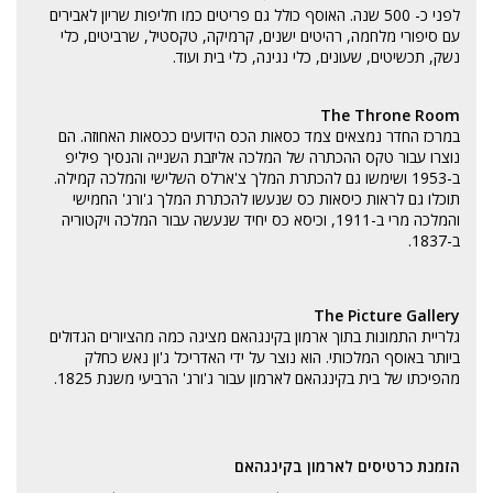
לפני כ- 500 שנה. האוסף כולל גם פריטים כמו חליפות שריון לאבירים
עם סיפורי מלחמה, רהיטים ישנים, קרמיקה, טקסטיל, שרביטים, כלי
נשק, תכשיטים, שעונים, כלי נגינה, כלי בית ועוד.
The Throne Room
במרכז החדר נמצאים צמד כסאות הכס הידועים ככסאות האחוזה. הם
נוצרו עבור טקס ההכתרה של המלכה אליזבת השנייה והנסיך פיליפ
ב-1953 ושימשו גם להכתרת המלך צ'ארלס השלישי והמלכה קמילה.
תוכלו גם לראות כיסאות כס שנעשו להכתרת המלך ג'ורג' החמישי
והמלכה מרי ב-1911, וכיסא כס יחיד שנעשה עבור המלכה ויקטוריה
ב-1837.
The Picture Gallery
גלריית התמונות בתוך ארמון בקינגהאם מציגה כמה מהציורים הגדולים
ביותר באוסף המלכותי. הוא נוצר על ידי האדריכל ג'ון נאש כחלק
מהפיכתו של בית בקינגהאם לארמון עבור ג'ורג' הרביעי משנת 1825.
הזמנת כרטיסים לארמון בקינגהאם