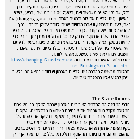
לונדון והיא ללא תשלום. בתקופת הקיץ חילופי המשמר נערכים פעם ביום
בעוד שמחוץ לעונה הם מתרחשים פעם ביומיים, הטקס מתקיים בדרך
כלל, אם מזג האוויר מאפשר זאת, בשעה 11:00 בימי שני, רביעי, שישי
וראשון. (ניתן לראות את לוח הזמנים באתר changing-gurad.com) עם
זאת, לעניות דעתינו, זו אחת החוויות שניתן לוותר עליהן בלונדון. צריך
להגיע לפחות שעה קודם לכן כדי "לתפוס מקום" ליד הפסל הגדול בכיכר
או ליד הגדר של הארמון, להידחק עם כל הקהל ולהמתין זמן רב רק כדי
לראות במשך כמה דקות חיילים בלבוש מדים עם סוסים. הבעיה לדעתנו
היא שאטרקציה של רבע שעה תופסת קרוב לחצי יום. אז כפי שאנחנו
חושבים אם זו לא משאת נפשכם, אפשר לוותר.
זמני חילופי המשמרות: באתר הזה:
Https://changing-Guard.com/da
tes-Buckingham-Palace.html
תהלוכה מרשימה בהרבה ניתן לראות בארמון וינדזור שנמצא מחוץ לעיר
וניתן להגיע אליו במסגרת טיול יום.
The State Rooms
חדרי המדינה הם החדרים הציבוריים בארמון שבהם המלך ובני משפחת
המלוכה מקבלים ומארחים את אורחיהם באירועים ממלכתיים, וטקסים
רשמיים. ישנם 19 חדרים ממלכתיים, המשקפים בעיקר את טעמו של
ג'ורג' הרביעי, אשר הזמין את האדריכל ג'ון נאש להפוך את בית
בקינגהאם לארמון מפואר בשנת 1825. חדרי המדינה מרוהטים ברבים
מהאוצרות הגדולים ביותר מהאוסף המלכותי, כולל ציורים מאת ואן דייק