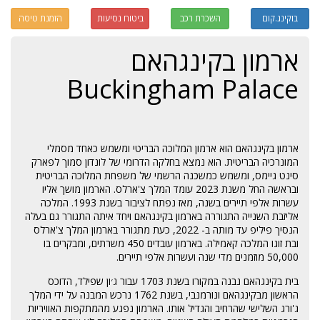
בוקינג.קום
השכרת רכב
ביטוח נסיעות
הזמנת טיסה
ארמון בקינגהאם
Buckingham Palace
ארמון בקינגהאם הוא ארמון המלוכה הבריטי ומשמש כאחד מסמלי
המונרכיה הבריטית. הוא נמצא בחלקה הדרומי של לונדון סמוך לפארק
סינט גיימס, ומשמש כמשכנה הרשמי של משפחת המלוכה הבריטית
ובראשה החל משנת 2023 עומד המלך צ'ארלס. הארמון מושך אליו
עשרות אלפי תיירים בשנה, מאז נפתח לציבור בשנת 1993. המלכה
אליזבת השנייה התגוררה בארמון בקינגהאם ויחד איתה התגורר גם בעלה
הנסיך פיליפ עד מותה ב- 2022, כעת מתגורר בארמון המלך צ'ארלס
ובת זוגו המלכה קאמילה. בארמון עובדים 450 משרתים, ומבקרים בו
50,000 מוזמנים מדי שנה ועשרות אלפי תיירים.
בית בקינגהאם נבנה במקורו בשנת 1703 עבור ג׳ון שפילד, הדוכס
הראשון מבקינגהאם ונורמנבי
, בשנת 1762 נ
רכש המבנה על ידי המלך
ג'ורג השלישי שהרחיב והגדיל אותו. הארמון נפגע מהמתקפות האוויריות