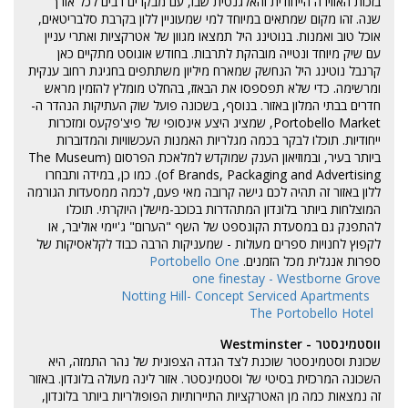
בזכות האווירה הייחודית והאלגנטית שבו, עם מבקרים רבים לכל אורך
שנה. זהו מקום שמתאים במיוחד למי שמעוניין ללון בקרבת סלבריטאים,
אוכל טוב ואמנות. בנוטינג היל תמצאו מגוון של אטרקציות ואתרי עניין
עם שיק מיוחד ונטייה מובהקת לתרבות. בחודש אוגוסט מתקיים כאן
קרנבל נוטינג היל הנחשק שמארח מיליון משתתפים בחגיגת רחוב ענקית
ומרשימה. כדי שלא תפספסו את הבאזז, בהחלט מומלץ להזמין מראש
חדרים בבתי המלון באזור. בנוסף, בשכונה פועל שוק העתיקות הנהדר ה-
Portobello Market, שמציג היצע אינסופי של פיצ'פקעס ומזכרות
ייחודיות. תוכלו לבקר בכמה מגלריות האמנות העכשוויות והמדוברות
ביותר בעיר, ובמוזיאון הענק שמוקדש למלאכת הפרסום (The Museum
of Brands, Packaging and Advertising). כמו כן, במידה ותבחרו
ללון באזור זה תהיה לכם גישה קרובה מאי פעם, לכמה ממסעדות הגורמה
המוצלחות ביותר בלונדון המתהדרות בכוכב-מישלן היוקרתי. תוכלו
להתפנק גם במסעדת הקונספט של השף "הערום" ג'יימי אוליבר, או
לקפוץ לחנויות ספרים מעולות - שמעניקות הרבה כבוד לקלאסיקות של
ספרות אנגלית מכל הזמנים.
Portobello One
one finestay - Westborne Grove
Notting Hill- Concept Serviced Apartments
The Portobello Hotel
ווסטמינסטר - Westminster
שכונת וסטמינסטר שוכנת לצד הגדה הצפונית של נהר התמזה, היא
השכונה המרכזית בסיטי של וסטמינסטר. אזור לינה מעולה בלונדון. באזור
זה נמצאות כמה מן האטרקציות התיירותיות הפופולריות ביותר בלונדון,