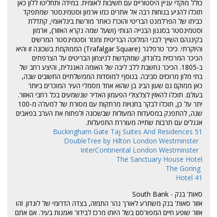
כולל מוקדי עניין היסטוריים עם חשיבות לאומית. במידה ותחליטו ללון כאן
תוכלו להגיע בנוחות רבה אל אתרים כמו ארמון וסטמינסטר שמתפקד
כביתו של הפרלמנט הבריטי והוכרז כאתר מורשת בינלאומי, קתדלת
וסטמינסטר בסגנון הבנייה הגותי (ושעל שמה נקרא האזור), ארמון
בקינגהם השייך לבני המלוכה הבריטית ומנזר וסטמינסטר המרשים
והיוקרתי. כיכר טרפלגר (Trafalgar Square) הממוקמת בשכונה זו והיא
הכיכר המרכזית בלונדון, שמוקדשת לניצחון הבריטים על הצרפתים
ב-1805. הכיכר נחשבת ללב ליבה של האומה האנגלית, והיצע רחב של
בתי מלון מרוכזים סביבה. בנוסף למוסדות הממשלתיים החשובים שבה,
כאן ממוקם גם שעון הביג בן שהוא אחד מסמלי העיר המוכרים ביותר
בעולם. תוכלו להאזין לצלצולי הפעמון האדיר שנשמעים בכל רחבי האזור.
יתר על כן, תוכלו לבקר בחנויות מרתקות עם מסורת של למעלה מ-100
שנה, להתפנק במסעדות המעולות שבשכונה ולפתוח את הערב בפאבים
אנגלים עם תרבות שתייה מעוררת התפעלות.
51 Buckingham Gate Taj Suites And Residences
DoubleTree by Hilton London Westminster
InterContinental London Westminster
The Sanctuary House Hotel
The Goring
41 Hotel
סאות' בנק - South Bank
אזור סאות' בנק משתרע לאורך נהר התמזה, בצדה הדרומי של לונדון. זהו
אזור שופע חיים המפורסם בשל היותו מרכז לבידור ואמנות בעיר. אם אתם