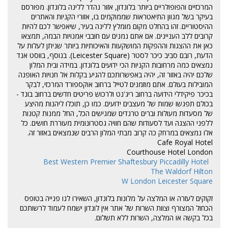
המרכזיים והפופולריים ביותר בלונדון, אזור נהדר ללינה בלונדון. מפורסם
בעיקר בשל מגוון התיאטראות שממוקמים בו, אזורי הקניות והאתרים
ההיסטוריים. זהו בהחלט מקום מומלץ ללינה בעיר, שיאפשר לכם להיות
קרובים ללב העניינים. אם אתם נמנים עם חובבי אמנויות הבמה, תמצאו
כאן את ההצגות וההפקות המושקעות והאיכותיות ביותר שניתן לעלות על
הדעת, רובם סביב כיכר לסטר (Leicester Square). בנוסף, בווסט אנד
נמצאים כמה מרחובות הקניות הכי ידועים בלונדון. במידה ובית המלון
שלכם יהיה באזור זה, יהיה באפשרותכם להגיע בקלות אל חנויות האופנה
המובילות בעולם. אתם מוזמנים לטייל ברחוב אוקספורד המרכזי, לבקר
בכיכר פיקידלי הידועה ברחוב ריג'נט ולרכוש פריטים חדשים ברחוב בונד -
בכולם תפגשו שמות של מעצבים ידועים. כמו כן, תוכלו ליהנות מהיצע
של מסעדות מעולות וברים טרנדים שמגישים הכל, החל ממנות קטנות
ללפני ההצגה ועד לסעודות שהם חוויה גסטרונומית מעוררת חושים. כל
אלו נמצאים במרחק כה קרוב מבתי המלון הרבים שנמצאים באזור זה.
Cafe Royal Hotel
Courthouse Hotel London
Best Western Premier Shaftesbury Piccadilly Hotel
The Waldorf Hilton
W London Leicester Square
זקוקים לעזרה או המלצה על מלונות בלונדון, השאירו לנו פנייה בטופס
הכחול המצורף וצוות השרות של אתר אין לונדון ישמח לעמוד לרשותכם
בכל בקשה או המלצה, השרות ללא תשלום.