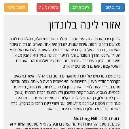
בוקינג.קום
השכרת רכב
ביטוח נסיעות
הזמנת טיסה
אזורי לינה בלונדון
לונדון בירת אנגליה מציעה מגוון רחב למדי של בתי מלון, המלונות בלונדון
מציעים חדרים ורמות אירוח שונות. לונדון היא אחת הערים הגדולות ביותר
באירופה, הבחירה של מיקום בית המלון יכולה להשפיע לא מעט על אופי
הטיול שלכם. הדרך הטובה ביותר להיערך ללינה בעיר היא להבין מבוא
מועד מהו הזמן העומד לרשותכם, מהו התקציב שלכם ומהם האתרים
והאטרקציות שאתם מעוניינים לראות.
ברובעים המרכזיים של לונדון ממוקמים מיטב בתי המלון, אשר נמצאים
בקרבה למוקדי העניין התיירותיים ומאפשרים הגעה פשוטה ונוחה אליהם.
מהם תוכלו לצאת לחקור את לונדון ולבקר בגלריות, ארמונות, מוזיאונים
וכנסיות. בנוסף, מוטב לקחת בחשבון אלו תחנות רכבת תחתית (טיוב)
ישנן ליד המלון, כך שתוכלו לנוע בקלות בין מוקדים שונים ברחבי העיר.
בעמוד זה אספנו עבורכם מידע חיוני על אזורי לינה מרכזיים בלונדון, כולל
רשימה של בתי המלון המומלצים ביותר בכל אזור:
נוטינג היל - Notting Hill
שכונת נוטינג היל היוקרתית ממוקמת ברובע צ'לסי וקנזינגטון. האזור ידוע