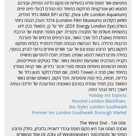
מחפשים אזור תוסס ומלא בפעילות זהו מקום הלינה המדויק עבורכם.
תמצאו כאן אטרקציות מרתקות במיוחד כמו המרכז לבעלי חיים ימיים
(Sea Life London Aquarium), קולנוע IMAX BFI גדול ממדים,
מוזיאון הקולנוע (London Film Museum) וגלגל-הענק הגבוה ביותר
בעולם (EDF Energy London Eye). יתר על כן, הסאות' בנק ידוע
בתשתיות מעולות של תחבורה ציבורית. ישנן מספר תחנות של הרכבת
התחתית (Tube) לכל אורך האזור, וגם רציפים מרכזיים של מערכת
הרכבות הרגילה. בשל הנגישות הגבוהה תוכלו להתנייד בקלות ממקום
למקום בתוך הרובע עצמו וגם אל עבר אזורים אחרים ברחבי לונדון. בנוסף,
במידה ותרצו לצאת למסע שופינג מוצלח; תוכלו להתרשם מחוויית
הקנייה העדכנית שמציעות החנויות באזור. שלל בוטיקים סטייליסטים,
חנויות תכשיטים מיוחדות וחנויות ספרי וינטג' נדירים. אזור קניות מומלץ
במיוחד שוכן סביב ה-OXO Tower, שם תוכלו לחקור מגוון גדול של
גלריות, חנויות, בתי קפה ומסעדות. מכל מקום, כשאתם שוהים באזור
הסאות' בנק תמיד עומדת בפניכם האופציה המרעננת של הליכה נעימה
לאורך גדות הנהר היפה.
Holiday Inn Express
Novotel London Blackfriars
ibis Styles London Southwark
Premier Inn London Southwark Borough Market
ווסט אנד - The West End
שכונת הווסט אנד היא מקום תוסס ונהדר לשהייה בלונדון, כחלק מרובע
הסיטי של וסטמינסטר (City of Westminster). זהו אחד מהאזורים