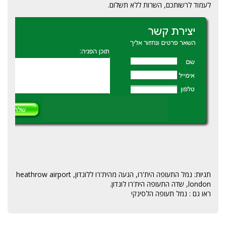
לעמוד לרשותכם, השרות ללא תשלום.
תגיות: נמל התעופה הית'רו, הגעה מהית'רו ללונדון, heathrow airport
london, שדה התעופה הית'רו לונדון.
ראו גם :
נמל תעופה הלסינקי