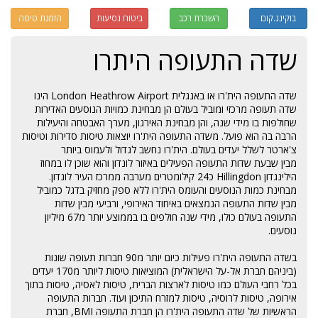
בוקינג.קום
השכרת רכב
ביטוח נסיעות
הזמנת טיסה
שדה התעופה היתרו
שדה התעופה הית'רו או באנגלית London Heathrow Airport הינו
שדה תעופה מרכזי ומוביל בעולם הן מבחינת כמויות הנוסעים האדירות
שחולפות בו מידי שנה, והן מבחינת האירגון, מערך האבטחה והיעילות
הרבה בה הוא פועל. משדה התעופה הית'רו יוצאות טיסות סדירות וטיסות
צ'ארטר לשלל יעדים בעולם. הית'רו נחשב לגדול ולעמוס ביותר
מבין שבעת שדות התעופה הפעילים באיזור לונדון והוא שוכן לו במחוז
הילינגדון Hillingdon כ24 קילומטרים מערבה ממרכז העיר לונדון.
מבחינת כמות הנוסעים והעומס הית'רו ללא ספק מחזיק בדגל כמוביל
מבין שדות התעופה הנמצאים באיחוד האירופי, ורביעי מבין שדות
התעופה בעולם כולו, מידי שנה חולפים בו בממוצע יותר מ67 מיליון
נוסעים.
בשדה התעופה הית'רו פעילות כיום יותר מ90 חברות תעופה שונות
(ביניהם חברת אל-על הישראלית) המוציאות טיסות ליותר מ170 יעדים
בכל רחבי העולם כמו טיסות לארצות הברית, טיסות לאסיה, טיסות בתוך
אירופה, טיסות לרוסיה, טיסות למזרח התיכון ועוד. חברות התעופה
הראשיות של שדה התעופה הית'רו הן חברת התעופה BMI, חברת