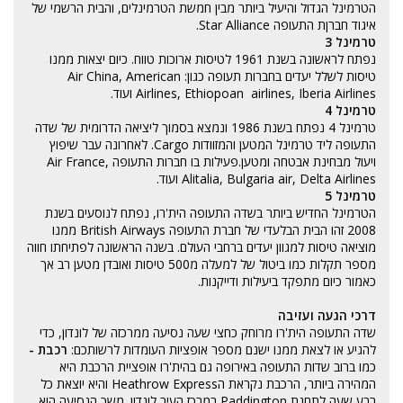
הטרמינל הגדול והיעיל ביותר מבין חמשת הטרמינלים, והבית הרשמי של
איגוד חברןת התעופה Star Alliance.
טרמינל 3
נפתח לראשונה בשנת 1961 לטיסות ארוכות טווח. כיום יצאות ממנו
טיסות לשלל יעדים בחברות תעופה כגון: Air China, American
Airlines, Ethiopoan airlines, Iberia Airlines ועוד.
טרמינל 4
טרמינל 4 נפתח בשנת 1986 ונמצא בסמוך ליציאה הדרומית של שדה
התעופה ליד טרמינל המטען והמזוודות Cargo. לאחרונה עבר שיפוץ
ויעול מבחינת אבטחה ומטען.פעילות בו חברות התעופה Air France,
Alitalia, Bulgaria air, Delta Airlines ועוד.
טרמינל 5
הטרמינל החדיש ביותר בשדה התעופה הית'רו, נפתח לנוסעים בשנת
2008 זהו הבית הבלעדי של חברת התעופה British Airways ממנו
מוציאה טיסות למגוון יעדים ברחבי העולם. בשנה הראשונה לפתיחתו חווה
מספר תקלות כמו ביטול של למעלה מ500 טיסות ואובדן מטען רב אך
כאמור כיום מתפקד ביעילות ודייקנות.
דרכי הגעה ועזיבה
שדה התעופה הית'רו מרוחק כחצי שעה נסיעה ממרכזה של לונדון, כדי
להגיע או לצאת ממנו ישנם מספר אופציות העומדות לרשותכם:
רכבת -
כמו ברוב שדות התעופה באירופה גם בהית'רו אופציית הרכבת היא
המהירה ביותר, הרכבת נקראת הHeathrow Express והיא יוצאת כל
רבע שעה לתחנת Paddington במרכז העיר לונדון. משך הנסיעה הוא