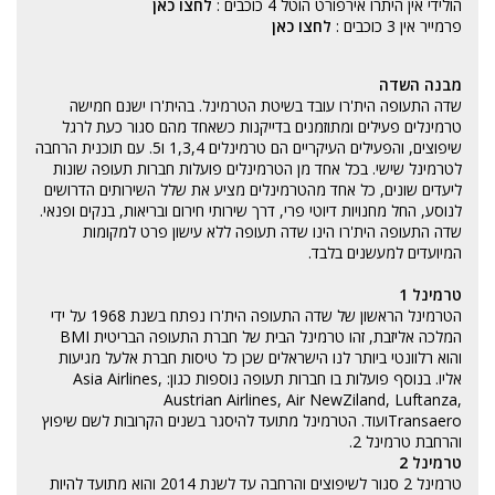
הולידי אין היתרו אירפורט הוטל 4 כוכבים :
לחצו כאן
פרמייר אין 3 כוכבים :
לחצו כאן
מבנה השדה
שדה התעופה הית'רו עובד בשיטת הטרמינל. בהית'רו ישנם חמישה
טרמינלים פעילים ומתוזמנים בדייקנות כשאחד מהם סגור כעת לרגל
שיפוצים, והפעילים העיקריים הם טרמינלים 1,3,4 ו5. עם תוכנית הרחבה
לטרמינל שישי. בכל אחד מן הטרמינלים פועלות חברות תעופה שונות
ליעדים שונים, כל אחד מהטרמינלים מציע את שלל השירותים הדרושים
לנוסע, החל מחנויות דיוטי פרי, דרך שירותי חירום ובריאות, בנקים ופנאי.
שדה התעופה הית'רו הינו שדה תעופה ללא עישון פרט למקומות
המיועדים למעשנים בלבד.
טרמינל 1
הטרמינל הראשון של שדה התעופה הית'רו נפתח בשנת 1968 על ידי
המלכה אליזבת, זהו טרמינל הבית של חברת התעופה הבריטית BMI
והוא רלוונטי ביותר לנו הישראלים שכן כל טיסות חברת אלעל מגיעות
אליו. בנוסף פועלות בו חברות תעופה נוספות כגון: Asia Airlines,
Austrian Airlines, Air NewZiland, Luftanza,
Transaeroועוד. הטרמינל מתועד להיסגר בשנים הקרובות לשם שיפוץ
והרחבת טרמינל 2.
טרמינל 2
טרמינל 2 סגור לשיפוצים והרחבה עד לשנת 2014 והוא מתועד להיות