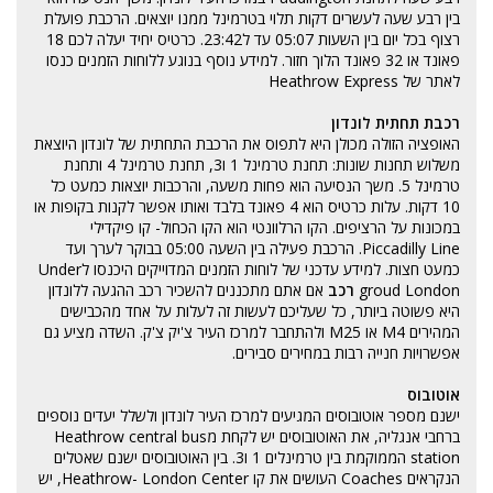
בין רבע שעה לעשרים דקות תלוי בטרמינל ממנו יוצאים. הרכבת פועלת
רצוף בכל יום בין השעות 05:07 עד ל23:42. כרטיס יחיד יעלה לכם 18
פאונד או 32 פאונד הלוך חזור. למידע נוסף בנוגע ללוחות הזמנים כנסו
לאתר של
Heathrow Express
רכבת תחתית לונדון
האופציה הזולה מכולן היא לתפוס את
הרכבת התחתית של לונדון
היוצאת
משלוש תחנות שונות: תחנת טרמינל 1 ו3, תחנת טרמינל 4 ותחנת
טרמינל 5. משך הנסיעה הוא פחות משעה, והרכבות יוצאות כמעט כל
10 דקות. עלות כרטיס הוא 4 פאונד בלבד ואותו אפשר לקנות בקופות או
במכונות על הרציפים. הקו הרלוונטי הוא הקו הכחול- קו פיקדילי
Piccadilly Line. הרכבת פעילה בין השעה 05:00 בבוקר לערך ועד
כמעט חצות. למידע עדכני של לוחות הזמנים המדוייקים היכנסו
לUnder
groud London
רכב
אם אתם מתכננים
להשכיר רכב
ההגעה ללונדון
היא פשוטה ביותר, כל שעליכם לעשות זה לעלות על אחד מהכבישים
המהירים M4 או M25 ולהתחבר למרכז העיר צ'יק צ'ק. השדה מציע גם
אפשרויות חנייה רבות במחירים סבירים.
אוטובוס
ישנם מספר אוטובוסים המגיעים למרכז העיר לונדון ולשלל יעדים נוספים
ברחבי אנגליה, את האוטובוסים יש לקחת מHeathrow central bus
station הממוקמת בין טרמינלים 1 ו3. בין האוטובוסים ישנם שאטלים
הנקראים Coaches העושים את קו Heathrow- London Center, יש