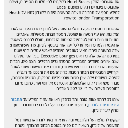
את אוטובוסי המלון Hotel Buses הלוקחים לפי מלונות מסויימים, וישנם
אוטובוסים ציבוריים רגילים
Local Buses
.
למידע נוסף על תחבורה משדה התעופה הית'רו ללונדון לחצו על
Heath
row to london Transportation.
אפשרות נוספת להגעה מנמלי התעופה של לונדון למרכז העיר או לאחר
המלונות היא ע"י הסעה או שאטל, מספר חברות מפעילות שאטלים
ומוניות ומצויות מחוץ לטרמינל הטיסות הנכנסות, תוכלו להכנס לשאטל
או העסקה למרכז העיר או לכל יעד אחד בעוטף לונדון. Heathrow Tip:
שדה התעופה היתרו מציע לאונג'ים מיוחדים לאנשי עסקים ולמי שטס
בפירסט קלאס אלה נקראים Executive Lounges. בכל הטרמינלים
ישנם איזורים מיוחדים המבודדים מהטרמינלים הרגילים והצפופים, חברות
התעופה הגדולות כמו בריטיש איירוויס, וסרויס אייר מציעות איזורי לאונג'
יוקרתיים המבטיחים מבחר הטבות כדי להנעים את זמנכם עד העליה
לטיסה. באיזורים אלה ישנן ספות אורטופדיות מפנקות, מגזינים וספרות,
מבחר משקאות קלים ואלכוהולים, אינטרנט אלחוטי ועוד. כמובן מדובר
בתוספת תשלום של בין 18 ל20 פאונדים.
שימו לב להתמצאות טובה יותר בלונדון ראו את עמוד המידע על
תחבור
ה ציבורית בלונדון
, מידע מפורט ועדכני על כל דרכי התחבורה בתוך
ומחוץ לעיר לונדון.
זקוקים להמלצה על מלון במיקום זה או אחר בעיר לונדון או באיזור נמל
התעופה של לונדון, השאירו לנו פנייה בטופס הכחול המצורף ונשמח